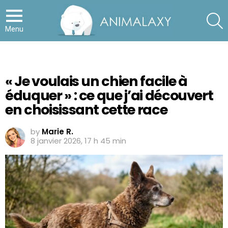
S
Menu
« Je voulais un chien facile à
éduquer » : ce que j’ai découvert
en choisissant cette race
by
Marie R.
8 janvier 2026, 17 h 45 min