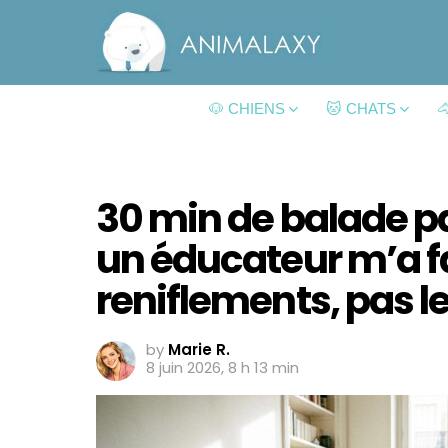
🐶 CHIENS
🐱 CHATS

30 min de balade pa
un éducateur m’a f
reniflements, pas l
by
Marie R.
8 juin 2026, 8 h 13 min