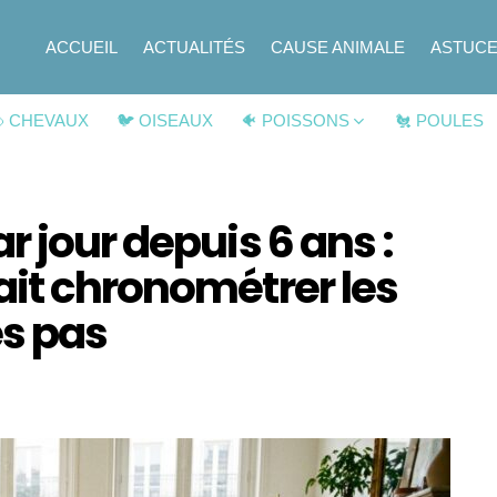
ACCUEIL
ACTUALITÉS
CAUSE ANIMALE
ASTUC
 CHEVAUX
🐦 OISEAUX
🐠 POISSONS
🐔 POULES
r jour depuis 6 ans :
ait chronométrer les
es pas