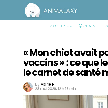
🐶 CHIENS
🐱 CHATS

« Mon chiot avait p
vaccins » : ce que 
le carnet de santé 
by
Marie R.
28 mai 2026, 12 h 13 min