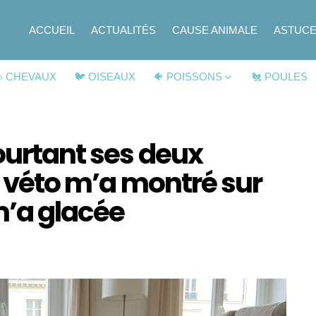
ACCUEIL
ACTUALITÉS
CAUSE ANIMALE
ASTUC
 CHEVAUX
🐦 OISEAUX
🐠 POISSONS
🐔 POULES
ourtant ses deux
le véto m’a montré sur
m’a glacée