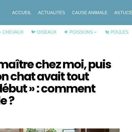
ACCUEIL
ACTUALITÉS
CAUSE ANIMALE
ASTUC
 CHEVAUX
🐦 OISEAUX
🐠 POISSONS
🐔 POULES
 maître chez moi, puis
n chat avait tout
 début » : comment
e ?