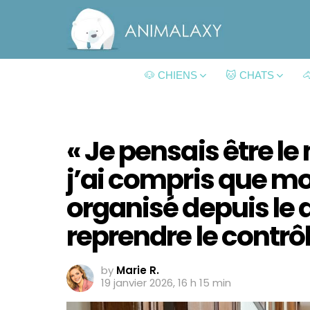
🐶 CHIENS
🐱 CHATS

« Je pensais être le
j’ai compris que mo
organisé depuis le
reprendre le contrôl
by
Marie R.
19 janvier 2026, 16 h 15 min