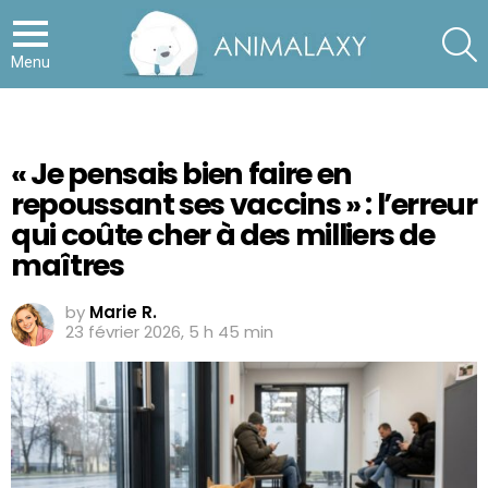
S
Menu
« Je pensais bien faire en
repoussant ses vaccins » : l’erreur
qui coûte cher à des milliers de
maîtres
by
Marie R.
23 février 2026, 5 h 45 min