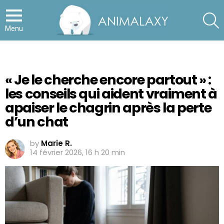
S
Menu
« Je le cherche encore partout » :
les conseils qui aident vraiment à
apaiser le chagrin après la perte
d’un chat
by
Marie R.
14 février 2026, 16 h 20 min