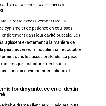
chat fonctionnent comme de
es
bataille reste excessivement rare, la
e cynisme et de patience en coulisses.
e entièrement dans leur cavité buccale. Les
ilés, agissent exactement à la manière de
a peau adverse, ils inoculent un redoutable
ctement dans les tissus profonds. La peau
eferme presque instantanément sur la
germes dans un environnement chaud et
cémie foudroyante, ce cruel destin
gné
 véritable drame silencieux. Quelques jours