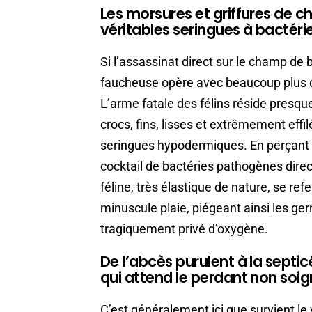
Les morsures et griffures de 
véritables seringues à bactéri
Si l’assassinat direct sur le champ de 
faucheuse opère avec beaucoup plus d
L’arme fatale des félins réside presqu
crocs, fins, lisses et extrêmement eff
seringues hypodermiques. En perçant l
cocktail de bactéries pathogènes dire
féline, très élastique de nature, se r
minuscule plaie, piégeant ainsi les 
tragiquement privé d’oxygène.
De l’abcès purulent à la septi
qui attend le perdant non soi
C’est généralement ici que survient le