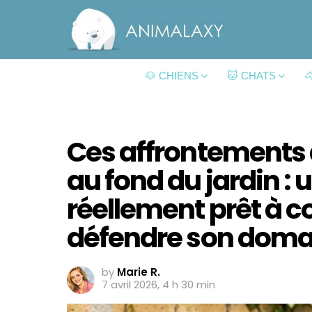
🐶 CHIENS
🐱 CHATS

Ces affrontements 
au fond du jardin : u
réellement prêt à c
défendre son doma
by
Marie R.
7 avril 2026, 4 h 30 min