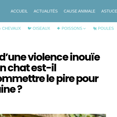
ACCUEIL
ACTUALITÉS
CAUSE ANIMALE
ASTUC
 CHEVAUX
🐦 OISEAUX
🐠 POISSONS
🐔 POULES
d’une violence inouïe
n chat est-il
ommettre le pire pour
ine ?