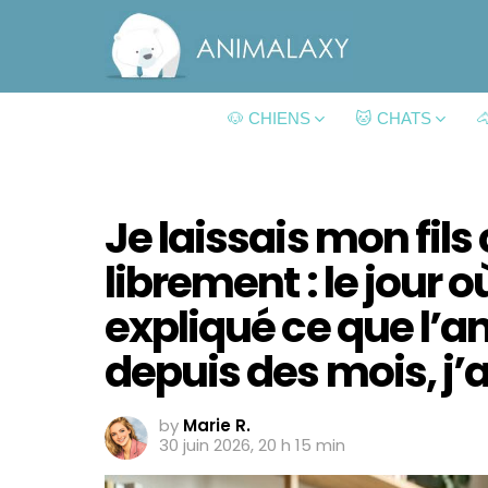
🐶 CHIENS
🐱 CHATS

Je laissais mon fils
librement : le jour o
expliqué ce que l’a
depuis des mois, j’
by
Marie R.
30 juin 2026, 20 h 15 min