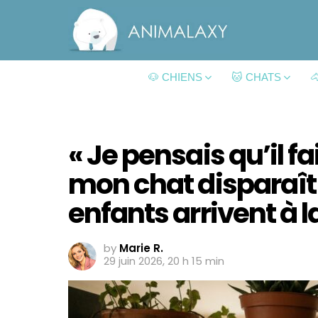
🐶 CHIENS
🐱 CHATS

« Je pensais qu’il fa
mon chat disparaît 
enfants arrivent à 
by
Marie R.
29 juin 2026, 20 h 15 min