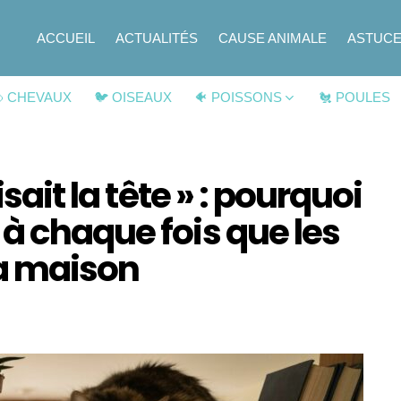
ACCUEIL
ACTUALITÉS
CAUSE ANIMALE
ASTUC
 CHEVAUX
🐦 OISEAUX
🐠 POISSONS
🐔 POULES
isait la tête » : pourquoi
à chaque fois que les
la maison