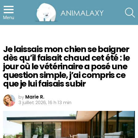
S
Menu
Je laissais mon chien se baigner
dès qu’il faisait chaud cet été : le
jour où le vétérinaire a posé une
question simple, j’ai compris ce
que je lui faisais subir
by
Marie R.
3 juillet 2026, 16 h 13 min