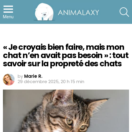
S
Menu
« Je croyais bien faire, mais mon
chat n’en avait pas besoin » : tout
savoir sur la propreté des chats
by
Marie R.
29 décembre 2025, 20 h 15 min