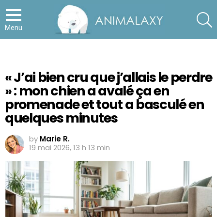
S
Menu
« J’ai bien cru que j’allais le perdre
» : mon chien a avalé ça en
promenade et tout a basculé en
quelques minutes
by
Marie R.
19 mai 2026, 13 h 13 min