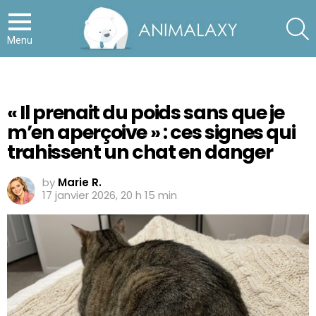
S
Menu
« Il prenait du poids sans que je
m’en aperçoive » : ces signes qui
trahissent un chat en danger
by
Marie R.
17 janvier 2026, 20 h 15 min