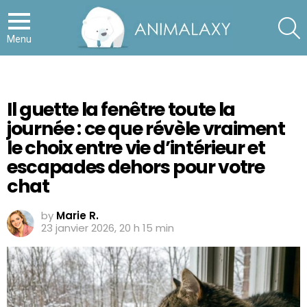
S
Menu
Il guette la fenêtre toute la
journée : ce que révèle vraiment
le choix entre vie d’intérieur et
escapades dehors pour votre
chat
by
Marie R.
23 janvier 2026, 20 h 15 min