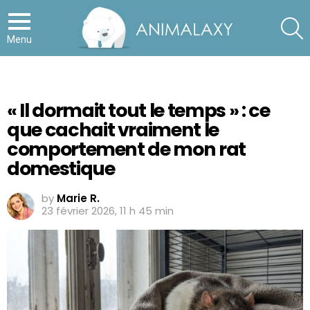
S
Menu
« Il dormait tout le temps » : ce
que cachait vraiment le
comportement de mon rat
domestique
by
Marie R.
23 février 2026, 11 h 45 min