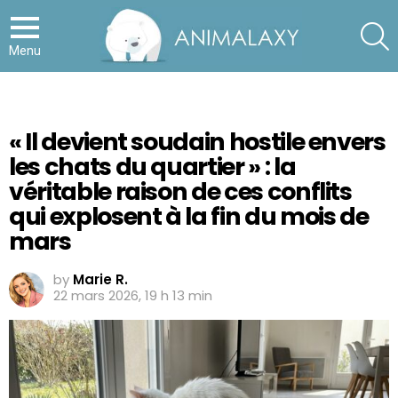
S
Menu
« Il devient soudain hostile envers
les chats du quartier » : la
véritable raison de ces conflits
qui explosent à la fin du mois de
mars
by
Marie R.
22 mars 2026, 19 h 13 min