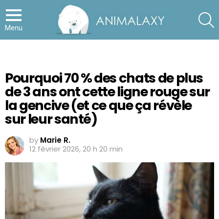
S
Menu
Pourquoi 70 % des chats de plus
de 3 ans ont cette ligne rouge sur
la gencive (et ce que ça révèle
sur leur santé)
by
Marie R.
12 février 2026, 20 h 20 min