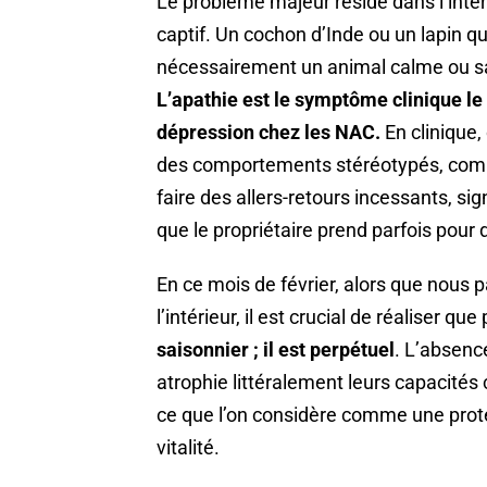
Le problème majeur réside dans l’inte
captif. Un cochon d’Inde ou un lapin q
nécessairement un animal calme ou sa
L’apathie est le symptôme clinique le 
dépression chez les NAC.
En clinique,
des comportements stéréotypés, com
faire des allers-retours incessants, s
que le propriétaire prend parfois pour d
En ce mois de février, alors que nou
l’intérieur, il est crucial de réaliser q
saisonnier ; il est perpétuel
. L’absence
atrophie littéralement leurs capacités c
ce que l’on considère comme une protec
vitalité.