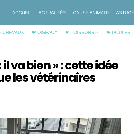
ACCUEIL
ACTUALITÉS
CAUSE ANIMALE
ASTUC
 CHEVAUX
🐦 OISEAUX
🐠 POISSONS
🐔 POULES
il va bien » : cette idée
ue les vétérinaires