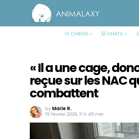
🐶 CHIENS
🐱 CHATS

« Il a une cage, donc 
reçue sur les NAC q
combattent
by
Marie R.
19 février 2026, 11 h 45 min