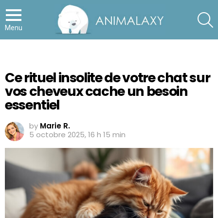
S
Menu
Ce rituel insolite de votre chat sur
vos cheveux cache un besoin
essentiel
by
Marie R.
5 octobre 2025, 16 h 15 min