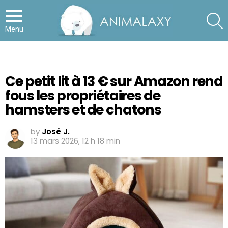
S
Menu
Ce petit lit à 13 € sur Amazon rend
fous les propriétaires de
hamsters et de chatons
by
José J.
13 mars 2026, 12 h 18 min