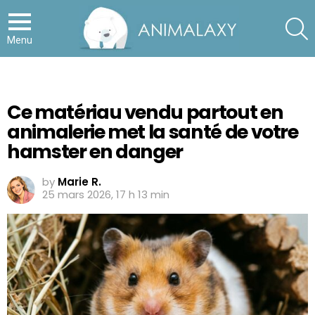
S
Menu
Ce matériau vendu partout en
animalerie met la santé de votre
hamster en danger
by
Marie R.
25 mars 2026, 17 h 13 min