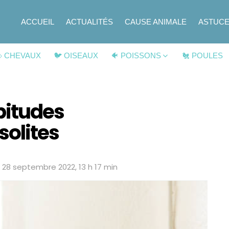
ACCUEIL
ACTUALITÉS
CAUSE ANIMALE
ASTUC
 CHEVAUX
🐦 OISEAUX
🐠 POISSONS
🐔 POULES
bitudes
solites
d
28 septembre 2022, 13 h 17 min