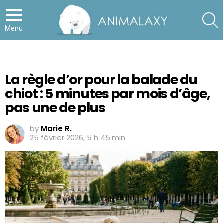
S
Menu
La règle d’or pour la balade du
chiot : 5 minutes par mois d’âge,
pas une de plus
by
Marie R.
25 février 2026, 5 h 45 min