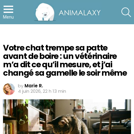
S
Menu
Votre chat trempe sa patte
avant de boire : un vétérinaire
m’a dit ce qu’il mesure, et j’ai
changé sa gamelle le soir même
by
Marie R.
4 juin 2026, 22 h 13 min