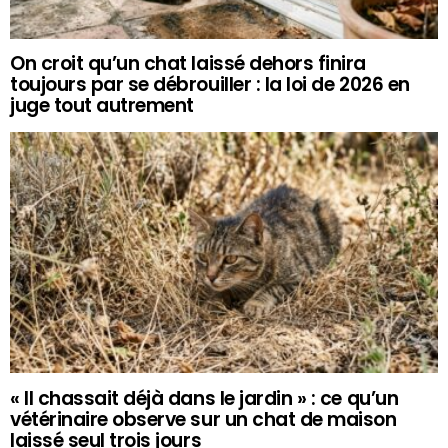
On croit qu’un chat laissé dehors finira
toujours par se débrouiller : la loi de 2026 en
juge tout autrement
« Il chassait déjà dans le jardin » : ce qu’un
vétérinaire observe sur un chat de maison
laissé seul trois jours