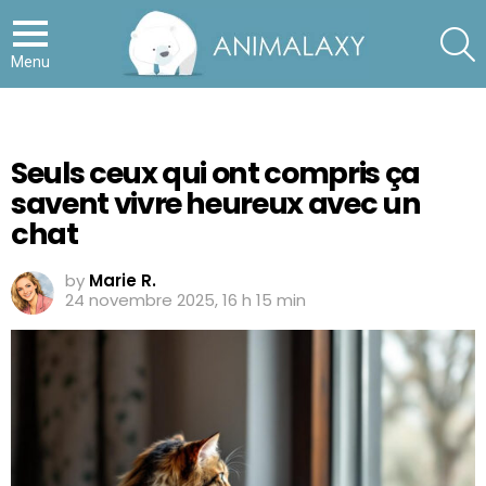
S
Menu
Seuls ceux qui ont compris ça
savent vivre heureux avec un
chat
by
Marie R.
24 novembre 2025, 16 h 15 min