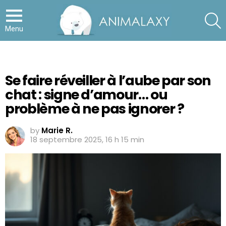
S
Menu
Se faire réveiller à l’aube par son
chat : signe d’amour… ou
problème à ne pas ignorer ?
by
Marie R.
18 septembre 2025, 16 h 15 min