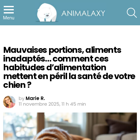
S
Menu
Mauvaises portions, aliments
inadaptés… comment ces
habitudes d’alimentation
mettent en péril la santé de votre
chien ?
by
Marie R.
11 novembre 2025, 11 h 45 min