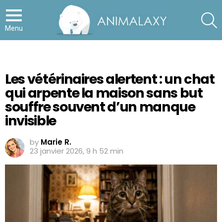
S
Menu
Les vétérinaires alertent : un chat
qui arpente la maison sans but
souffre souvent d’un manque
invisible
by
Marie R.
23 janvier 2026, 9 h 52 min