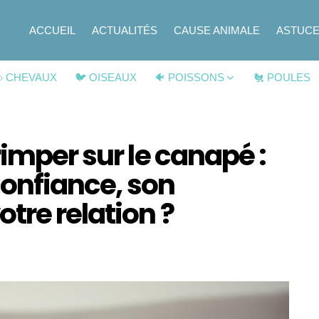
ACCUEIL
ACTUALITÉS
CAUSE ANIMALE
ASTUC
 CHEVAUX
🐦 OISEAUX
🐠 POISSONS
🐔 POULES
rimper sur le canapé :
confiance, son
tre relation ?