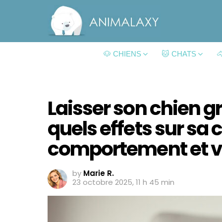
🐶 CHIENS
🐱 CHATS

Laisser son chien g
quels effets sur sa 
comportement et vo
by
Marie R.
23 octobre 2025, 11 h 45 min