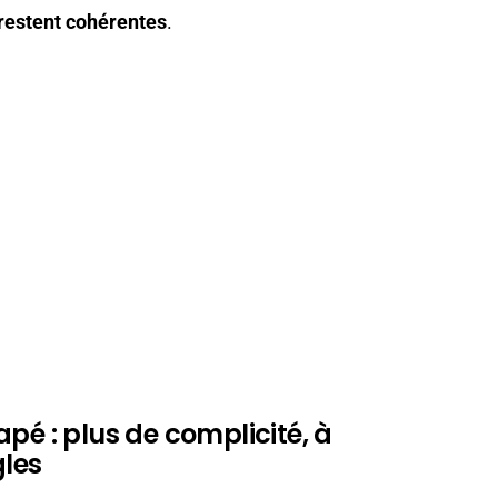
s restent cohérentes
.
pé : plus de complicité, à
gles