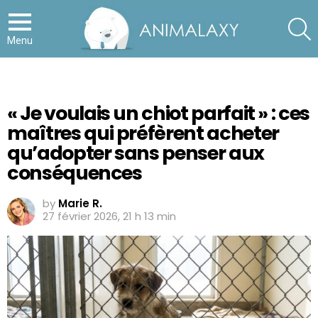
S
Menu
« Je voulais un chiot parfait » : ces
maîtres qui préfèrent acheter
qu’adopter sans penser aux
conséquences
by
Marie R.
27 février 2026, 21 h 13 min