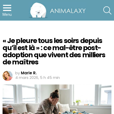
S
Menu
« Je pleure tous les soirs depuis
qu’il est là » : ce mal-être post-
adoption que vivent des milliers
de maîtres
by
Marie R.
4 mars 2026, 5 h 45 min