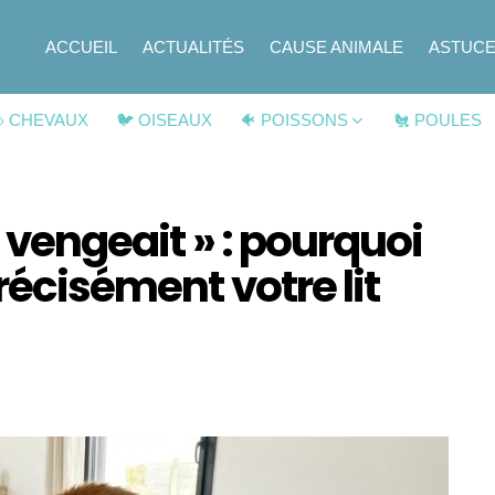
ACCUEIL
ACTUALITÉS
CAUSE ANIMALE
ASTUC
 CHEVAUX
🐦 OISEAUX
🐠 POISSONS
🐔 POULES
e vengeait » : pourquoi
récisément votre lit