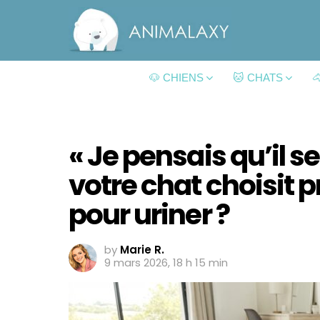
🐶 CHIENS
🐱 CHATS

« Je pensais qu’il s
votre chat choisit p
pour uriner ?
by
Marie R.
9 mars 2026, 18 h 15 min