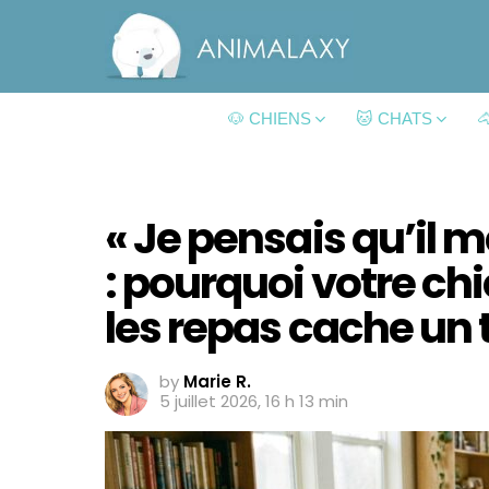
🐶 CHIENS
🐱 CHATS

« Je pensais qu’il m
: pourquoi votre ch
les repas cache un
by
Marie R.
5 juillet 2026, 16 h 13 min