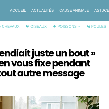
ACCUEIL
ACTUALITÉS
CAUSE ANIMALE
ASTUC
 CHEVAUX
🐦 OISEAUX
🐠 POISSONS
🐔 POULES
endiait juste un bout »
ien vous fixe pendant
 tout autre message