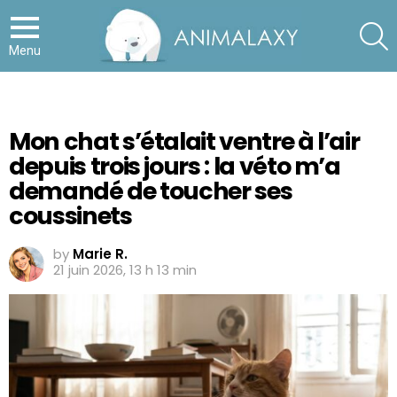
S
Menu
Mon chat s’étalait ventre à l’air
depuis trois jours : la véto m’a
demandé de toucher ses
coussinets
by
Marie R.
21 juin 2026, 13 h 13 min