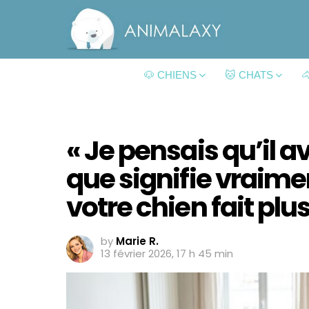
🐶 CHIENS
🐱 CHATS

« Je pensais qu’il av
que signifie vraime
votre chien fait plus
by
Marie R.
13 février 2026, 17 h 45 min