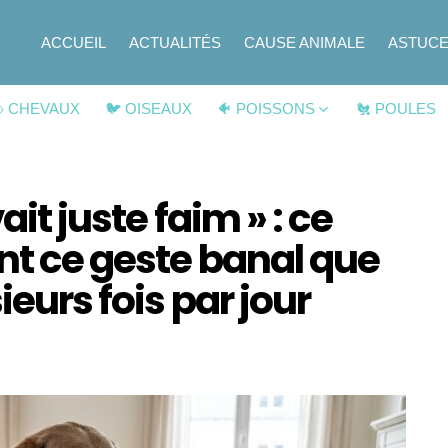
ACCUEIL
ACTUALITÉS
CAUSE ANIMALE
ASTUC
 CHEVAUX
🐦 OISEAUX
🐠 POISSONS
🐔 POULES
ait juste faim » : ce
nt ce geste banal que
ieurs fois par jour