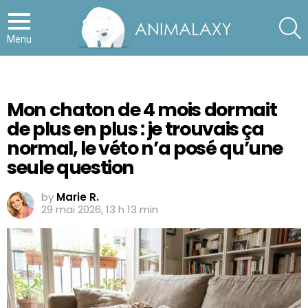
S
Menu
Mon chaton de 4 mois dormait
de plus en plus : je trouvais ça
normal, le véto n’a posé qu’une
seule question
by
Marie R.
29 mai 2026, 13 h 13 min