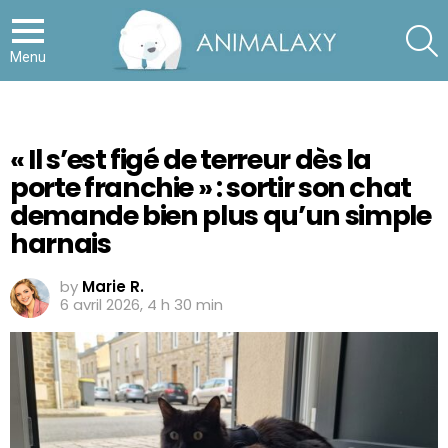
S
Menu
« Il s’est figé de terreur dès la
porte franchie » : sortir son chat
demande bien plus qu’un simple
harnais
by
Marie R.
6 avril 2026, 4 h 30 min