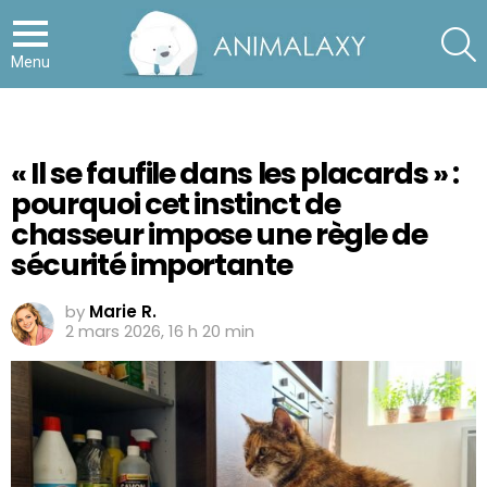
S
Menu
« Il se faufile dans les placards » :
pourquoi cet instinct de
chasseur impose une règle de
sécurité importante
by
Marie R.
2 mars 2026, 16 h 20 min