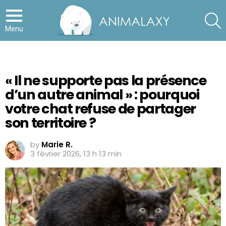
S
Menu
« Il ne supporte pas la présence
d’un autre animal » : pourquoi
votre chat refuse de partager
son territoire ?
by
Marie R.
3 février 2026, 13 h 13 min