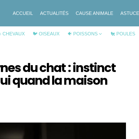
ACCUEIL
ACTUALITÉS
CAUSE ANIMALE
ASTUC
 CHEVAUX
🐦 OISEAUX
🐠 POISSONS
🐔 POULES
nes du chat : instinct
ui quand la maison