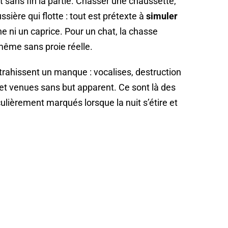
nt sans fin la partie. Chasser une chaussette,
ssière qui flotte : tout est prétexte à
simuler
ine ni un caprice. Pour un chat, la chasse
même sans proie réelle.
 trahissent un manque : vocalises, destruction
s et venues sans but apparent. Ce sont là des
culièrement marqués lorsque la nuit s’étire et