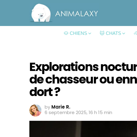
🐶 CHIENS
🐱 CHATS

Explorations noctur
de chasseur ou enn
dort ?
by
Marie R.
6 septembre 2025, 16 h 15 min