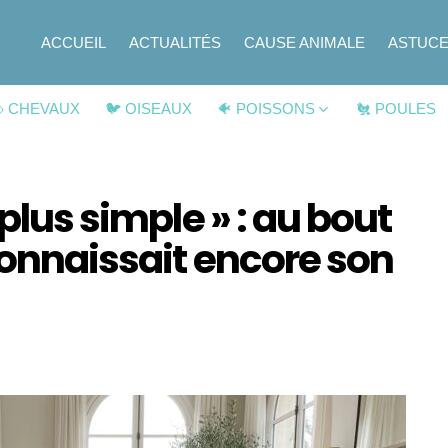
ACCUEIL
ACTUALITÉS
CAUSE ANIMALE
ASTUC
 CHEVAUX
🐦 OISEAUX
🐠 POISSONS
🐔 POULES
 plus simple » : au bout
connaissait encore son