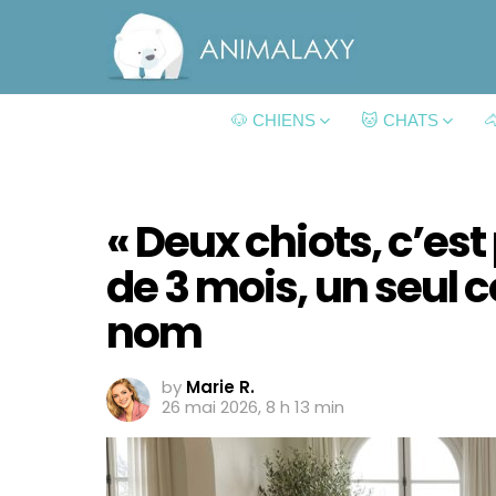
🐶 CHIENS
🐱 CHATS

« Deux chiots, c’est
de 3 mois, un seul 
nom
by
Marie R.
26 mai 2026, 8 h 13 min