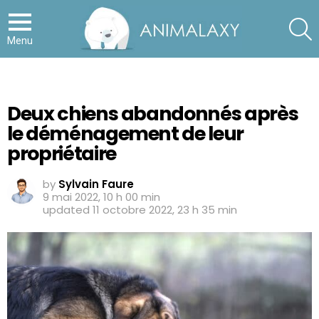
S
Menu
Deux chiens abandonnés après
le déménagement de leur
propriétaire
by
Sylvain Faure
9 mai 2022, 10 h 00 min
updated
11 octobre 2022, 23 h 35 min