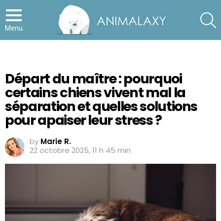
S
Menu
Départ du maître : pourquoi
certains chiens vivent mal la
séparation et quelles solutions
pour apaiser leur stress ?
by
Marie R.
22 octobre 2025, 11 h 45 min