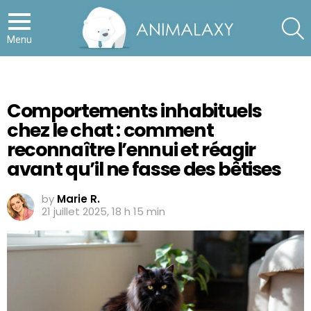
S
Menu
Comportements inhabituels
chez le chat : comment
reconnaître l’ennui et réagir
avant qu’il ne fasse des bêtises
by
Marie R.
21 juillet 2025, 18 h 15 min