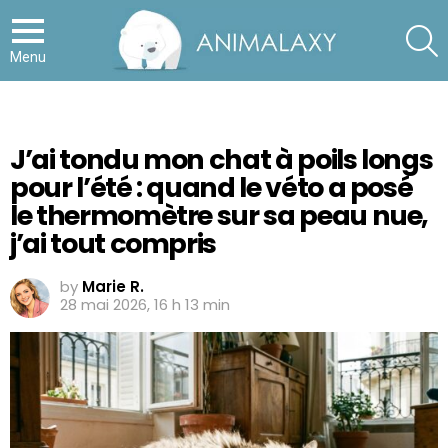
S
Menu
J’ai tondu mon chat à poils longs
pour l’été : quand le véto a posé
le thermomètre sur sa peau nue,
j’ai tout compris
by
Marie R.
28 mai 2026, 16 h 13 min