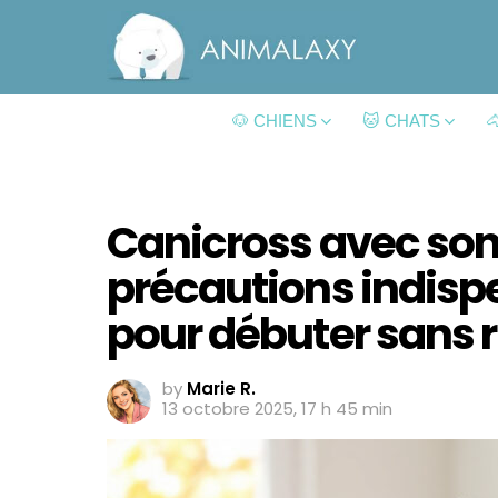
🐶 CHIENS
🐱 CHATS

Canicross avec son 
précautions indispe
pour débuter sans 
by
Marie R.
13 octobre 2025, 17 h 45 min