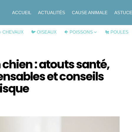
ACCUEIL
ACTUALITÉS
CAUSE ANIMALE
ASTUC
 CHEVAUX
🐦 OISEAUX
🐠 POISSONS
🐔 POULES
chien : atouts santé,
nsables et conseils
risque