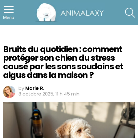
S
Menu
Bruits du quotidien : comment
protéger son chien du stress
causé par les sons soudains et
aigus dans la maison ?
by
Marie R.
8 octobre 2025, 11 h 45 min