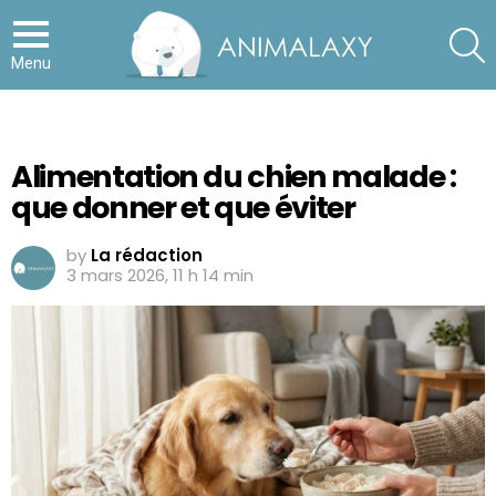
S
Menu
Alimentation du chien malade :
que donner et que éviter
by
La rédaction
3 mars 2026, 11 h 14 min