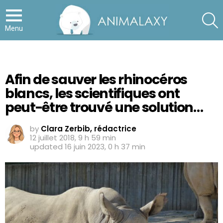
S
Menu
Afin de sauver les rhinocéros
blancs, les scientifiques ont
peut-être trouvé une solution…
by
Clara Zerbib, rédactrice
12 juillet 2018, 9 h 59 min
updated
16 juin 2023, 0 h 37 min