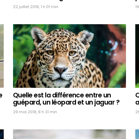
22 juillet 2018, 1 h 01 min
19
e
Quelle est la différence entre un
Q
guépard, un léopard et un jaguar ?
a
29 mai 2018, 8 h 31 min
26