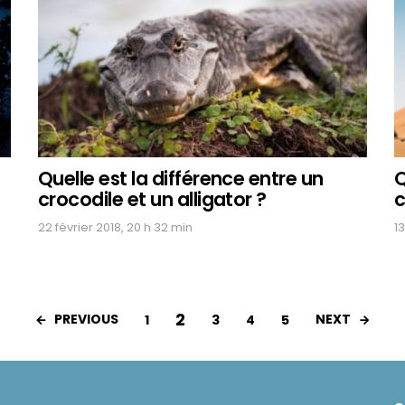
Quelle est la différence entre un
Q
crocodile et un alligator ?
c
22 février 2018, 20 h 32 min
13
2
PREVIOUS
NEXT
1
3
4
5