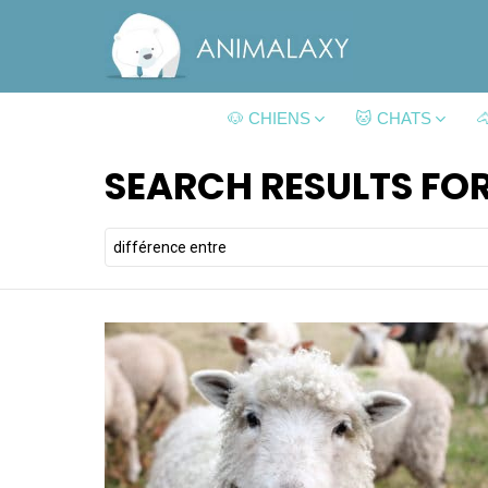
🐶 CHIENS
🐱 CHATS

SEARCH RESULTS FOR
Search
for: