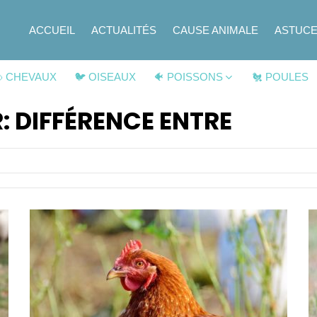
ACCUEIL
ACTUALITÉS
CAUSE ANIMALE
ASTUC
 CHEVAUX
🐦 OISEAUX
🐠 POISSONS
🐔 POULES
: DIFFÉRENCE ENTRE